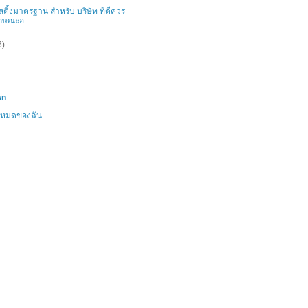
สติ้งมาตรฐาน สำหรับ บริษัท ที่ดีควร
ักษณะอ...
6)
wn
้งหมดของฉัน