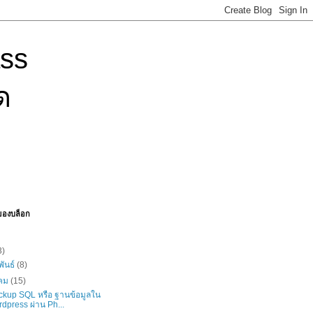
ass
ด
ของบล็อก
3)
พันธ์
(8)
คม
(15)
ackup SQL หรือ ฐานข้อมูลใน
dpress ผ่าน Ph...