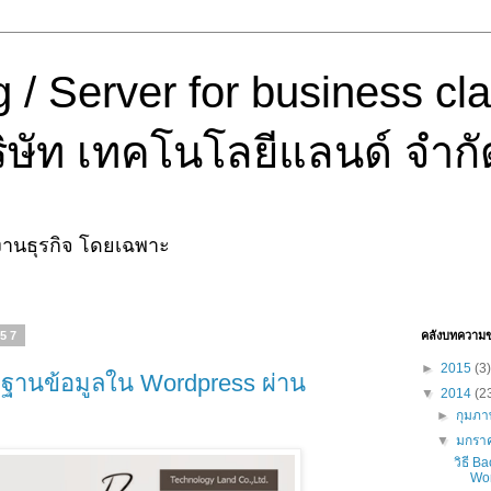
 / Server for business cl
ษัท เทคโนโลยีแลนด์ จำกั
งานธุรกิจ โดยเฉพาะ
557
คลังบทความ
►
2015
(3)
อ ฐานข้อมูลใน Wordpress ผ่าน
▼
2014
(2
►
กุมภา
▼
มกรา
วิธี B
Wor