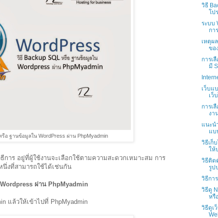
วิธี 
โป
ระบบ 
การ
เหตุผล
ของ
การเลื
มี S
Intern
เว็บแ
เว็บ
การเลื
งาน
แนะนำ
แบบ
 หรือ ฐานข้อมูลใน WordPress ผ่าน PhpMyadmin
วิธีเก
ให้
ธีการ อยู่ที่ผู้ใช้งานจะเลือกใช้ตามความสะดวกเหมาะสม การ
วิธีติ
นึ่งที่สามารถใช้ได้เช่นกัน
รูป
วิธีกา
ใน Wordpress ผ่าน PhpMyadmin
วิธีดู
หรื
min แล้วให้เข้าไปที่ PhpMyadmin
วิธีดูเ
Web